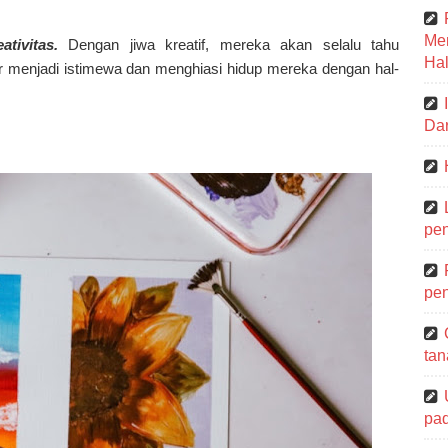
Me
tivitas.
Dengan jiwa kreatif, mereka akan selalu tahu
Hal
menjadi istimewa dan menghiasi hidup mereka dengan hal-
Dar
pen
pen
tan
pa