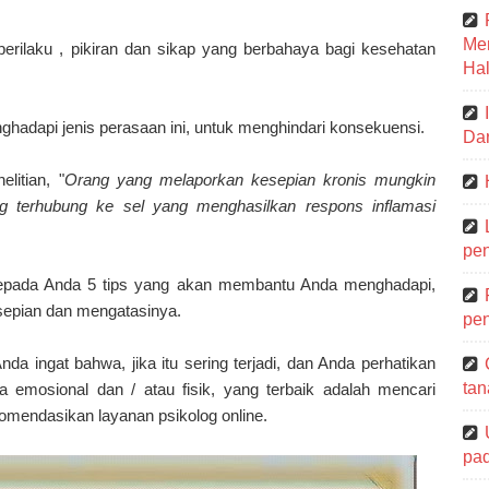
Me
erilaku , pikiran dan sikap yang berbahaya bagi kesehatan
Hal
hadapi jenis perasaan ini, untuk menghindari konsekuensi.
Dar
litian, "
Orang yang melaporkan kesepian kronis mungkin
ng terhubung ke sel yang menghasilkan respons inflamasi
pen
 kepada Anda 5 tips yang akan membantu Anda menghadapi,
esepian dan mengatasinya.
pen
a ingat bahwa, jika itu sering terjadi, dan Anda perhatikan
tan
emosional dan / atau fisik, yang terbaik adalah mencari
komendasikan layanan psikolog online.
pa