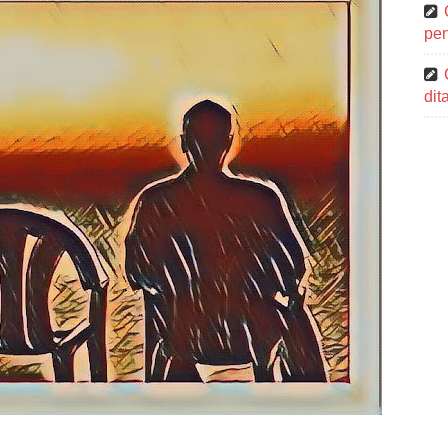
pen
di