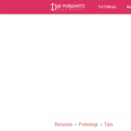
-->
TUTORIAL
M
Beranda
›
Psikologi
›
Tips