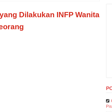
 yang Dilakukan INFP Wanita
eorang
P
Pi