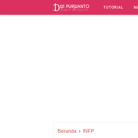
-->
TUTORIAL
M
Beranda
›
INFP