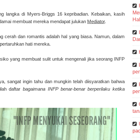
Me
ng langka di Myers-Briggs 16 kepribadian. Kebaikan, kasih
Hal
a damai membuat mereka mendapat julukan
Mediator
.
ng cerah dan romantis adalah hal yang biasa. Namun, dalam
Dar
ertaruhkan hati mereka.
siko yang membuat sulit untuk mengenali jika seorang INFP
pen
ya, sangat ingin tahu dan mungkin telah diisyaratkan bahwa
lah daftar
bagaimana INFP benar-benar berperilaku ketika
pen
tan
pa