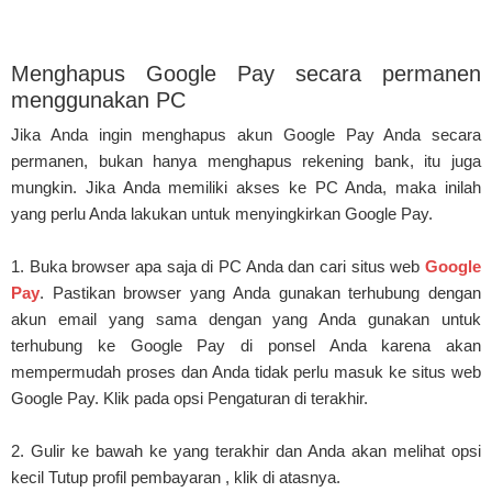
Menghapus Google Pay secara permanen
menggunakan PC
Jika Anda ingin menghapus akun Google Pay Anda secara
permanen, bukan hanya menghapus rekening bank, itu juga
mungkin. Jika Anda memiliki akses ke PC Anda, maka inilah
yang perlu Anda lakukan untuk menyingkirkan Google Pay.
1. Buka browser apa saja di PC Anda dan cari situs web
Google
Pay
. Pastikan browser yang Anda gunakan terhubung dengan
akun email yang sama dengan yang Anda gunakan untuk
terhubung ke Google Pay di ponsel Anda karena akan
mempermudah proses dan Anda tidak perlu masuk ke situs web
Google Pay. Klik pada opsi Pengaturan di terakhir.
2. Gulir ke bawah ke yang terakhir dan Anda akan melihat opsi
kecil Tutup profil pembayaran , klik di atasnya.