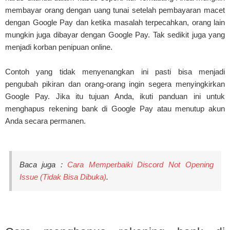
membayar orang dengan uang tunai setelah pembayaran macet
dengan Google Pay dan ketika masalah terpecahkan, orang lain
mungkin juga dibayar dengan Google Pay. Tak sedikit juga yang
menjadi korban penipuan online.
Contoh yang tidak menyenangkan ini pasti bisa menjadi
pengubah pikiran dan orang-orang ingin segera menyingkirkan
Google Pay. Jika itu tujuan Anda, ikuti panduan ini untuk
menghapus rekening bank di Google Pay atau menutup akun
Anda secara permanen.
Baca juga :
Cara Memperbaiki Discord Not Opening
Issue (Tidak Bisa Dibuka)
.