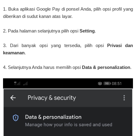
1. Buka aplikasi Google Pay di ponsel Anda, pilih opsi profil yang
diberikan di sudut kanan atas layar.
2. Pada halaman selanjutnya pilih opsi
Setting
.
3. Dari banyak opsi yang tersedia, pilih opsi
Privasi dan
keamanan
.
4. Selanjutnya Anda harus memilih opsi
Data & personalization
.