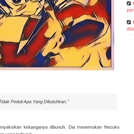
pen
di
idak Peduli Apa Yang Dibutuhkan."
o menyaksikan keluarganya dibunuh. Dia menemukan Nezuko