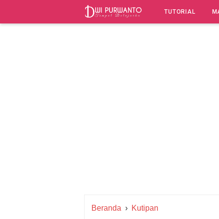
-->
TUTORIAL
M
Beranda
›
Kutipan