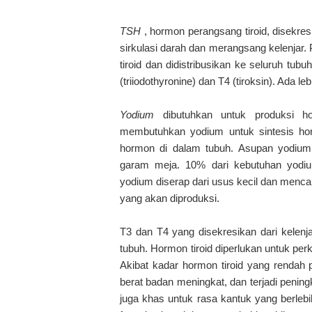
TSH
, hormon perangsang tiroid, disekresik
sirkulasi darah dan merangsang kelenjar. P
tiroid dan didistribusikan ke seluruh tu
(triiodothyronine) dan T4 (tiroksin). Ada l
Yodium
dibutuhkan untuk produksi ho
membutuhkan yodium untuk sintesis hor
hormon di dalam tubuh. Asupan yodium 
garam meja. 10% dari kebutuhan yodium
yodium diserap dari usus kecil dan mencapa
yang akan diproduksi.
T3 dan T4 yang disekresikan dari kelenj
tubuh. Hormon tiroid diperlukan untuk 
Akibat kadar hormon tiroid yang rendah
berat badan meningkat, dan terjadi pening
juga khas untuk rasa kantuk yang berleb