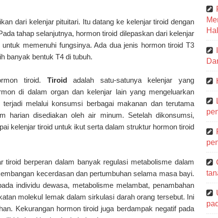
Me
an dari kelenjar pituitari. Itu datang ke kelenjar tiroid dengan
Hal
ada tahap selanjutnya, hormon tiroid dilepaskan dari kelenjar
buh untuk memenuhi fungsinya. Ada dua jenis hormon tiroid T3
ebih banyak bentuk T4 di tubuh.
Dar
rmon tiroid.
Tiroid
adalah satu-satunya kelenjar yang
mon di dalam organ dan kelenjar lain yang mengeluarkan
terjadi melalui konsumsi berbagai makanan dan terutama
pen
 harian disediakan oleh air minum. Setelah dikonsumsi,
i kelenjar tiroid untuk ikut serta dalam struktur hormon tiroid
pen
ar tiroid berperan dalam banyak regulasi metabolisme dalam
tan
perkembangan kecerdasan dan pertumbuhan selama masa bayi.
 pada individu dewasa, metabolisme melambat, penambahan
katan molekul lemak dalam sirkulasi darah orang tersebut. Ini
pa
ihan. Kekurangan hormon tiroid juga berdampak negatif pada