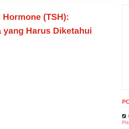
g Hormone (TSH):
 yang Harus Diketahui
P
Pi