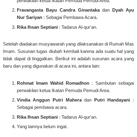
perwakilan ketua Ikatan Pemuda Pemudi Area.
Fravangasta Bayu Candra Ginantaka
dan
Dyah Ayu
Nur Sariyan
: Sebagai Pembawa Acara.
Rika Ihsan Septiani
: Tadarus Al-qur'an.
Setelah diadakan musyawarah yang dilaksanakan di Rumah Mas
Imam. Susunan tugas diubah kembali karena ada suatu hal yang
tidak dapat di tinggalkan. Berikut ini adalah susunan acara yang
baru dan yang digunakan di acara ini, antara lain:
Rohmat Imam Wahid Romadhon
: Sambutan sebagai
perwakilan ketua Ikatan Pemuda Pemudi Area.
Vindia Anggun Putri Mahera
dan
Putri Handayani
:
Sebagai pembawa acara.
Rika Ihsan Septiani
: Tadarus Al-qur'an.
Yang lainnya belum ingat.