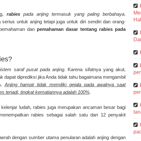
Me
ng,
rabies
pada anjing termasuk yang paling berbahaya
.
Hal
serius untuk anjing tetapi juga untuk diri sendiri dan orang-
u, pemahaman dan
pemahaman dasar tentang rabies pada
Dar
ies?
istem saraf pusat pada anjing
. Karena sifatnya yang akut,
pen
ak dapat diprediksi jika Anda tidak tahu bagaimana mengambil
a.
Anjing hampir tidak memiliki gejala pada awalnya saat
bies terjadi, tingkat kematiannya adalah 100%
.
pen
kelenjar ludah, rabies juga merupakan ancaman besar bagi
tan
menempatkan rabies sebagai salah satu dari 12 penyakit
pa
daerah dengan sumber utama penularan adalah anjing dengan