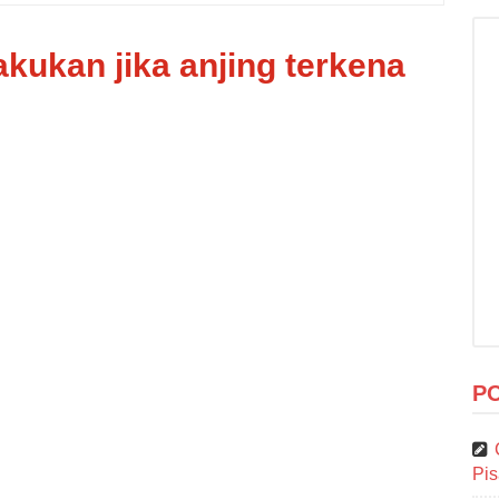
akukan jika anjing terkena
P
Pi