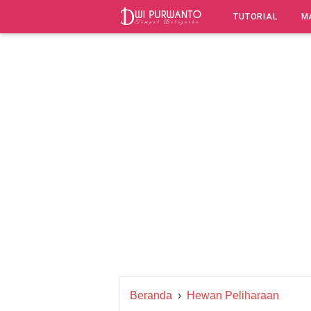
-->
TUTORIAL
M
Beranda
›
Hewan Peliharaan