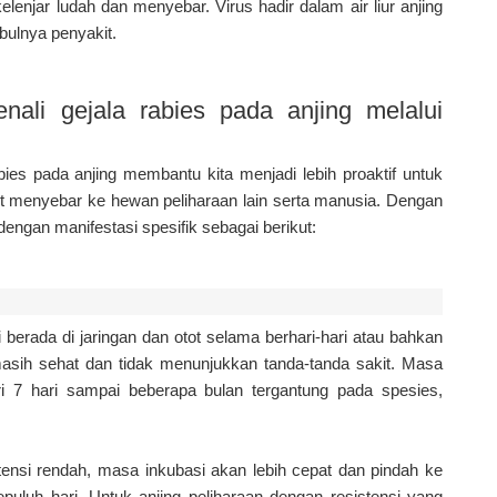
elenjar ludah dan menyebar. Virus hadir dalam air liur anjing
mbulnya penyakit.
ali gejala rabies pada anjing melalui
ies pada anjing membantu kita menjadi lebih proaktif untuk
t menyebar ke hewan peliharaan lain serta manusia. Dengan
dengan manifestasi spesifik sebagai berikut:
berada di jaringan dan otot selama berhari-hari atau bahkan
 masih sehat dan tidak menunjukkan tanda-tanda sakit. Masa
ari 7 hari sampai beberapa bulan tergantung pada spesies,
tensi rendah, masa inkubasi akan lebih cepat dan pindah ke
epuluh hari. Untuk anjing peliharaan dengan resistensi yang