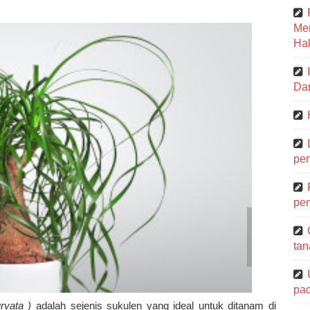
Me
Hal
Dar
pen
pen
tan
pa
rvata )
adalah sejenis sukulen yang ideal untuk ditanam di