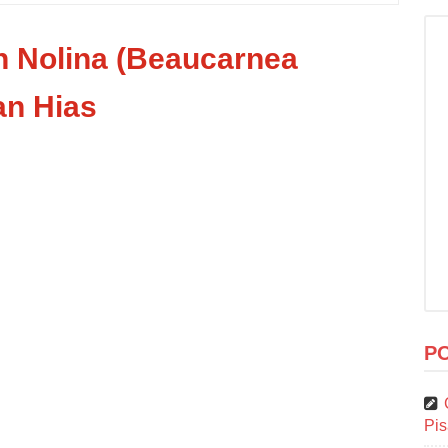
 Nolina (Beaucarnea
an Hias
P
Pi