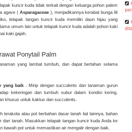
lapak kuncir kuda tidak terkait dengan keluarga pohon palem
pen
ga agave (
Asparagaceae
), menjadikannya kerabat bunga lili
ko, telapak tangan kuncir kuda memiliki daun hijau yang
 Nama umum lain untuk telapak kuncir kuda adalah pohon kaki
di
ai kaki gajah.
awat Ponytail Palm
 tanaman yang lambat tumbuh, dan dapat bertahan selama
e yang baik
. Mirip dengan succulents dan tanaman gurun
hadap kekeringan dan tumbuh subur dalam kondisi kering.
n khusus untuk kaktus dan succulents.
 terakota atau pot berbahan dasar tanah liat lainnya, bahan
r dari tanah. Masukkan telapak tangan kuncir kuda Anda ke
an bawah pot untuk memastikan air mengalir dengan baik.