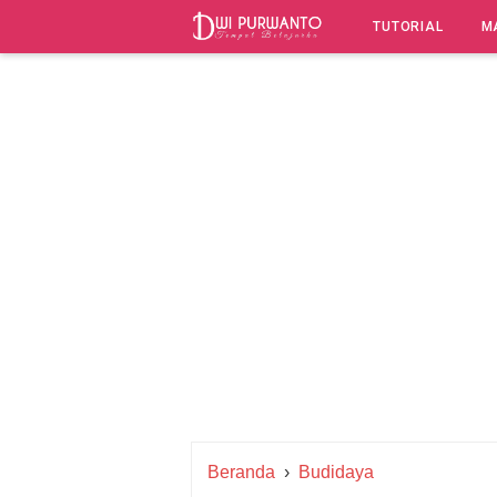
-->
TUTORIAL
M
Beranda
›
Budidaya