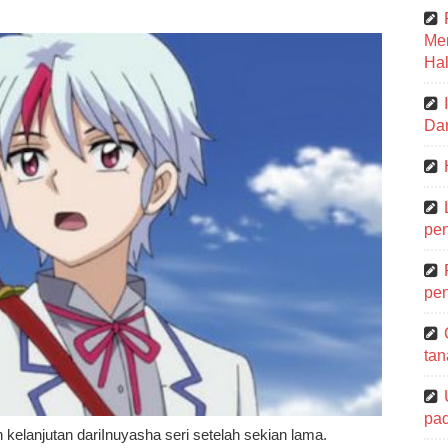
Me
Hal
Dar
pen
pen
tan
pa
 kelanjutan dariInuyasha seri setelah sekian lama.