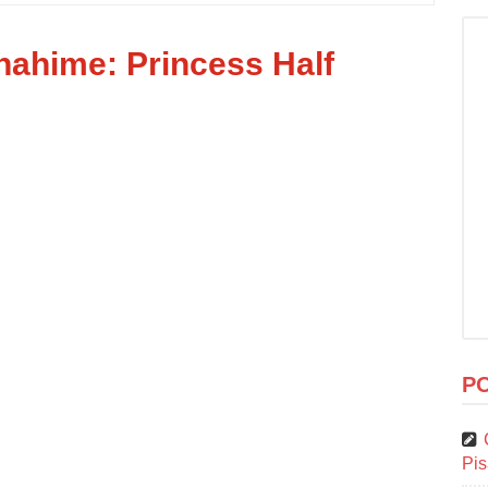
hahime: Princess Half
P
Pi