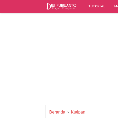
-->
TUTORIAL
M
Beranda
›
Kutipan