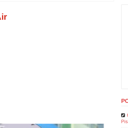
ir
P
Pi