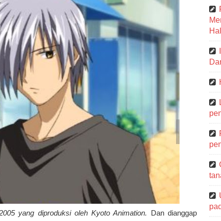
Me
Hal
Dar
pen
pen
tan
pa
2005 yang diproduksi oleh Kyoto Animation.
Dan dianggap