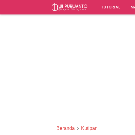
-->
TUTORIAL
M
Beranda
›
Kutipan