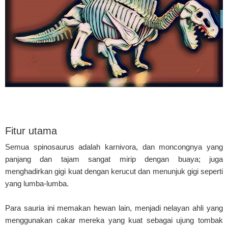
Fitur utama
Semua spinosaurus adalah karnivora, dan moncongnya yang
panjang dan tajam sangat mirip dengan buaya; juga
menghadirkan gigi kuat dengan kerucut dan menunjuk gigi seperti
yang lumba-lumba.
Para sauria ini memakan hewan lain, menjadi nelayan ahli yang
menggunakan cakar mereka yang kuat sebagai ujung tombak