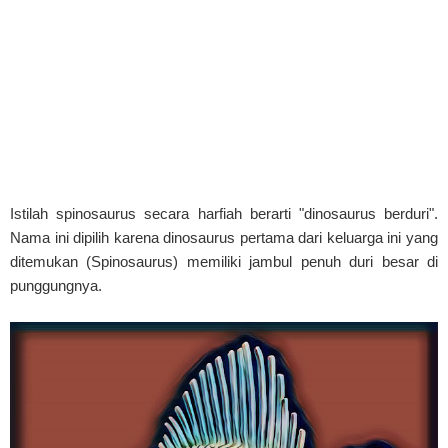
Istilah spinosaurus secara harfiah berarti "dinosaurus berduri".
Nama ini dipilih karena dinosaurus pertama dari keluarga ini yang
ditemukan (Spinosaurus) memiliki jambul penuh duri besar di
punggungnya.