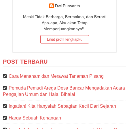
Dwi Purwanto
Meski Tidak Berharga, Bermakna, dan Berarti
Apa-apa, Aku akan Tetap
Memperjuangkannya!!!
Lihat profil lengkapku
POST TERBARU
Cara Menanam dan Merawat Tanaman Pisang
Pemuda Pemudi Arega Desa Bancar Mengadakan Acara
Pengajian Umum dan Halal Bihalal
Ingatlah! Kita Hanyalah Sebagian Kecil Dari Sejarah
Harga Sebuah Kenangan