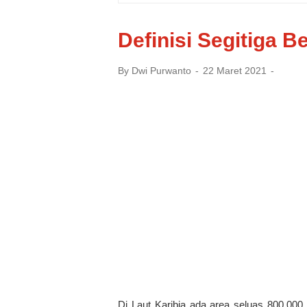
Definisi Segitiga 
By
Dwi Purwanto
22 Maret 2021
Di Laut Karibia ada area seluas 800.000 