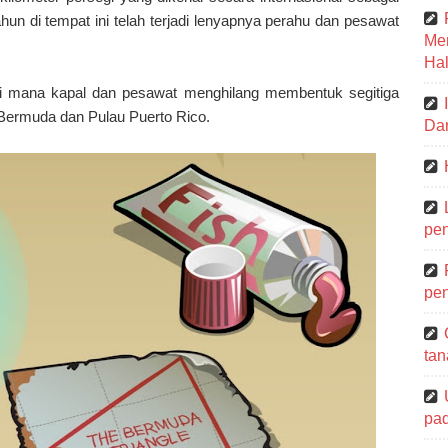
hun di tempat ini telah terjadi lenyapnya perahu dan pesawat
Me
Hal
di mana kapal dan pesawat menghilang membentuk segitiga
 Bermuda dan Pulau Puerto Rico.
Dar
pen
pen
tan
pa