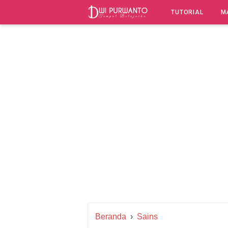
-->
TUTORIAL
M
Beranda
›
Sains