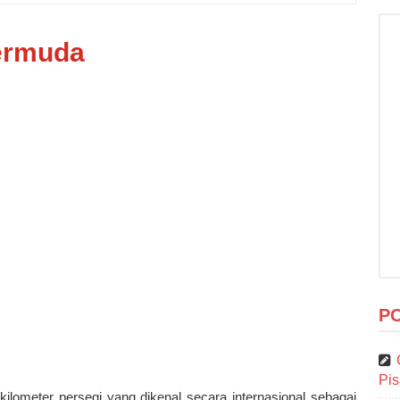
Bermuda
P
Pi
kilometer persegi yang dikenal secara internasional sebagai