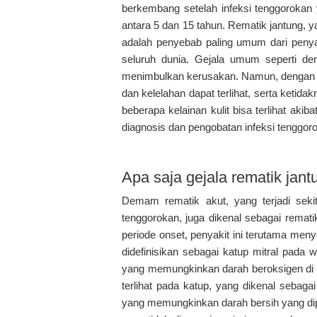
berkembang setelah infeksi tenggorokan y
antara 5 dan 15 tahun. Rematik jantung, ya
adalah penyebab paling umum dari penya
seluruh dunia. Gejala umum seperti de
menimbulkan kerusakan. Namun, dengan efe
dan kelelahan dapat terlihat, serta ketida
beberapa kelainan kulit bisa terlihat akib
diagnosis dan pengobatan infeksi tenggor
Apa saja gejala rematik jant
Demam rematik akut, yang terjadi sekita
tenggorokan, juga dikenal sebagai remati
periode onset, penyakit ini terutama men
didefinisikan sebagai katup mitral pada wan
yang memungkinkan darah beroksigen di par
terlihat pada katup, yang dikenal sebagai 
yang memungkinkan darah bersih yang dip