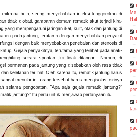
Me
i mikroba beta, sering menyebabkan infeksi tenggorokan di
Hal
an tidak diobati, gambaran demam rematik akut terjadi kira-
g yang mempengaruhi jaringan ikat, kulit, otak dan jantung di
anen pada jantung, terutama dengan menyebabkan penyakit
Dar
erfungsi dengan baik menyebabkan penebalan dan stenosis di
atup. Gejala penyakitnya, terutama yang terlihat pada anak-
nghilang secara spontan jika tidak ditangani. Namun, di
ngsi permanen pada jantung yang disebabkan oleh rasa tidak
pen
an kelelahan terlihat. Oleh karena itu, rematik jantung harus
sangat menular ini, orang tersebut harus mengisolasi dirinya
mah selama pengobatan. "Apa saja gejala rematik jantung?"
pen
atik jantung?" Itu perlu untuk menjawab pertanyaan itu.
tan
pa