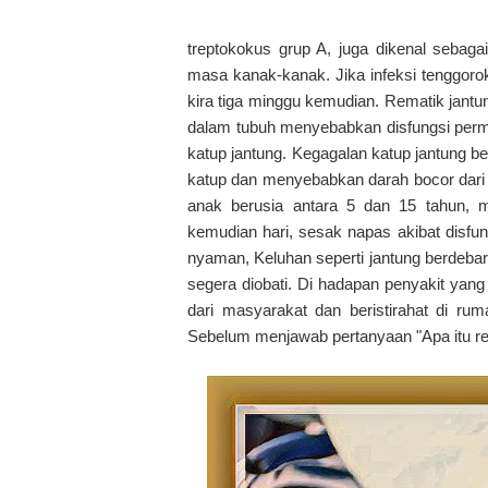
treptokokus grup A, juga dikenal sebaga
masa kanak-kanak. Jika infeksi tenggorok
kira tiga minggu kemudian. Rematik jantun
dalam tubuh menyebabkan disfungsi perm
katup jantung. Kegagalan katup jantung b
katup dan menyebabkan darah bocor dari k
anak berusia antara 5 dan 15 tahun, me
kemudian hari, sesak napas akibat disfu
nyaman, Keluhan seperti jantung berdebar d
segera diobati. Di hadapan penyakit yang 
dari masyarakat dan beristirahat di ru
Sebelum menjawab pertanyaan "Apa itu rem