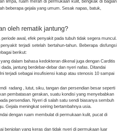
an limpa, ruam merah di permukaan kulit, bengkak di bagian
alah beberapa gejala yang umum. Sesak napas, batuk,
n oleh rematik jantung?
a periode awal, efek penyakit pada tubuh tidak segera muncul.
nyakit terjadi setelah bertahun-tahun. Beberapa disfungsi
bagai berikut:
 yang dalam bahasa kedokteran dikenal juga dengan Carditis
dada, jantung berdebar-debar dan nyeri nafas. Ditandai
i terjadi sebagai insufisiensi katup atau stenosis 10 sampai
ndi radang , lutut, siku, tangan dan persendian besar seperti
bkan pembatasan gerakan, suatu kondisi yang menyebabkan
da persendian. Nyeri di salah satu sendi biasanya sembuh
gu. Gejala meningkat seiring bertambahnya usia.
tandai dengan ruam membulat di permukaan kulit, pucat di
ai benjolan yang keras dan tidak nyeri di permukaan luar