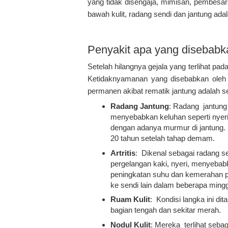
yang tidak disengaja, mimisan, pembesar
bawah kulit, radang sendi dan jantung ad
Penyakit apa yang disebabka
Setelah hilangnya gejala yang terlihat pad
Ketidaknyamanan yang disebabkan oleh pe
permanen akibat rematik jantung adalah se
Radang Jantung
: Radang jantung
menyebabkan keluhan seperti nyeri 
dengan adanya murmur di jantung. In
20 tahun setelah tahap demam.
Artritis
: Dikenal sebagai radang se
pergelangan kaki, nyeri, menyeba
peningkatan suhu dan kemerahan pa
ke sendi lain dalam beberapa ming
Ruam Kulit
: Kondisi langka ini di
bagian tengah dan sekitar merah.
Nodul Kulit
: Mereka terlihat sebag