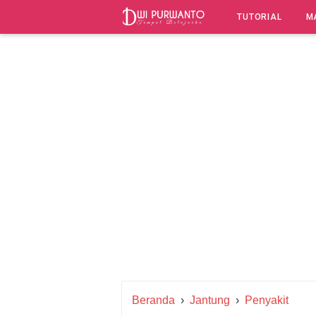
-->
TUTORIAL
M
Beranda
›
Jantung
›
Penyakit