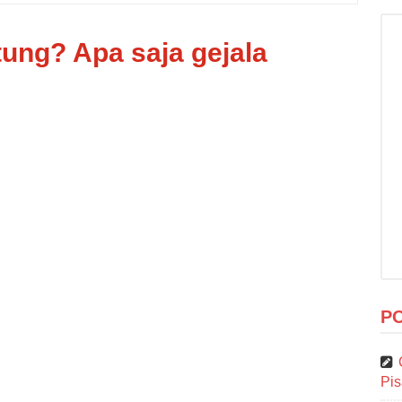
tung? Apa saja gejala
P
Pi