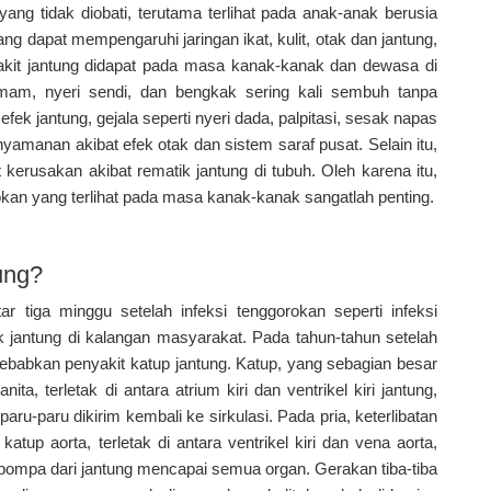
ang tidak diobati, terutama terlihat pada anak-anak berusia
ng dapat mempengaruhi jaringan ikat, kulit, otak dan jantung,
kit jantung didapat pada masa kanak-kanak dan dewasa di
mam, nyeri sendi, dan bengkak sering kali sembuh tanpa
k jantung, gejala seperti nyeri dada, palpitasi, sesak napas
knyamanan akibat efek otak dan sistem saraf pusat. Selain itu,
at kerusakan akibat rematik jantung di tubuh. Oleh karena itu,
okan yang terlihat pada masa kanak-kanak sangatlah penting.
ung?
r tiga minggu setelah infeksi tenggorokan seperti infeksi
k jantung di kalangan masyarakat. Pada tahun-tahun setelah
yebabkan penyakit katup jantung. Katup, yang sebagian besar
ita, terletak di antara atrium kiri dan ventrikel kiri jantung,
u-paru dikirim kembali ke sirkulasi. Pada pria, keterlibatan
katup aorta, terletak di antara ventrikel kiri dan vena aorta,
ompa dari jantung mencapai semua organ. Gerakan tiba-tiba