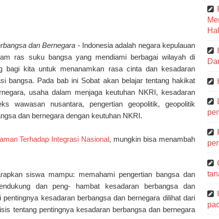
Me
Hal
erbangsa dan Bernegara
- Indonesia adalah negara kepulauan
cam ras suku bangsa yang mendiami berbagai wilayah di
Dar
ing bagi kita untuk menanamkan rasa cinta dan kesadaran
i bangsa. Pada bab ini Sobat akan belajar tentang hakikat
ernegara, usaha dalam menjaga keutuhan NKRI, kesadaran
s wawasan nusantara, pengertian geopolitik, geopolitik
pen
angsa dan bernegara dengan keutuhan NKRI.
aman Terhadap Integrasi Nasional
, mungkin bisa menambah
pen
tan
diharapkan siswa mampu: memahami pengertian bangsa dan
or pendukung dan peng- hambat kesadaran berbangsa dan
 pentingnya kesadaran berbangsa dan bernegara dilihat dari
pa
isis tentang pentingnya kesadaran berbangsa dan bernegara